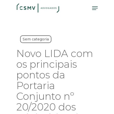
Skip
Menu
to
main
content
Sem categoria
Novo LIDA com
os principais
pontos da
Portaria
Conjunto nº
20/2020 dos