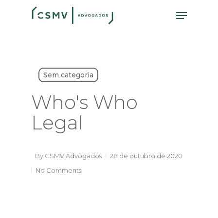
Skip
Menu
to
main
content
Sem categoria
Who's Who
Legal
By
CSMV Advogados
28 de outubro de 2020
No Comments