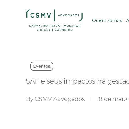
Skip
to
Quem somos
A
main
content
Eventos
SAF e seus impactos na gestã
By
CSMV Advogados
18 de maio