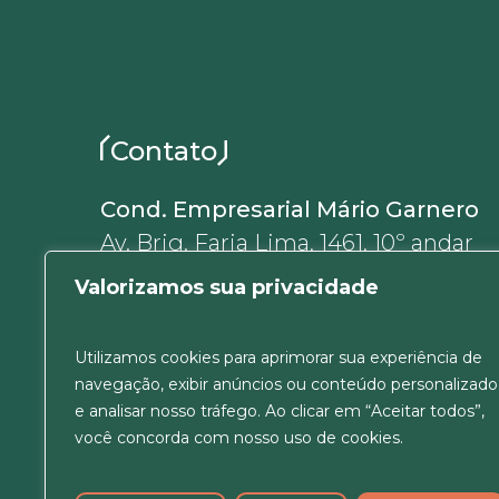
Contato
Cond. Empresarial Mário Garnero
Av. Brig. Faria Lima, 1461, 10º andar
01452-002, Jardim Paulistano
Valorizamos sua privacidade
São Paulo, SP, Brasil
+55 11 5180-6637
Utilizamos cookies para aprimorar sua experiência de
ver Mapa
navegação, exibir anúncios ou conteúdo personalizado
e analisar nosso tráfego. Ao clicar em “Aceitar todos”,
você concorda com nosso uso de cookies.