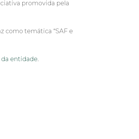
niciativa promovida pela
raz como temática “SAF e
e da entidade
.