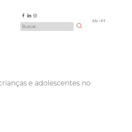
facebook
linkedin
instagram
EN
PT
rianças e adolescentes no