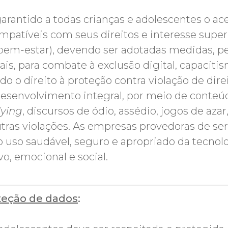
garantido a todas crianças e adolescentes o ac
patíveis com seus direitos e interesse superi
e bem-estar), devendo ser adotadas medidas, p
ais, para combate à exclusão digital, capaciti
do o direito à proteção contra violação de di
desenvolvimento integral, por meio de conteúd
lying
, discursos de ódio, assédio, jogos de azar,
outras violações. As empresas provedoras de se
o uso saudável, seguro e apropriado da tecnolo
o, emocional e social.
oteção de dados
: