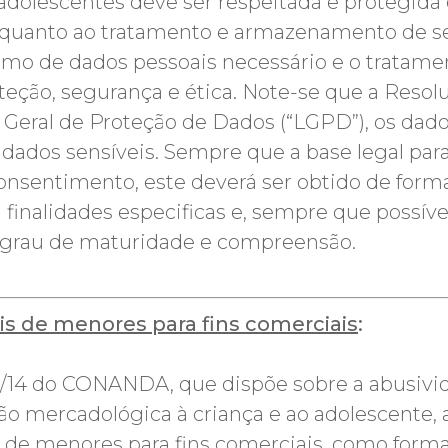
 adolescentes deve ser respeitada e protegid
do quanto ao tratamento e armazenamento de s
mo de dados pessoais necessário e o tratamen
teção, segurança e ética. Note-se que a Resol
i Geral de Proteção de Dados (“LGPD”), os dado
 dados sensíveis. Sempre que a base legal pa
nsentimento, este deverá ser obtido de forma 
 finalidades especificas e, sempre que possível
 grau de maturidade e compreensão.
is de menores para fins comerciais
:
63/14 do CONANDA, que dispõe sobre a abusiv
ão mercadológica à criança e ao adolescente, 
s de menores para fins comerciais, como forma