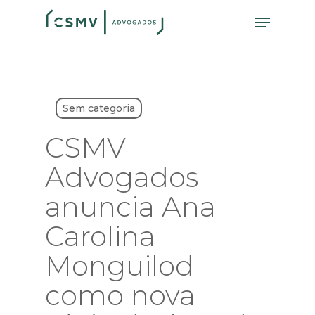
Skip
Menu
to
main
content
Sem categoria
CSMV
Advogados
anuncia Ana
Carolina
Monguilod
como nova