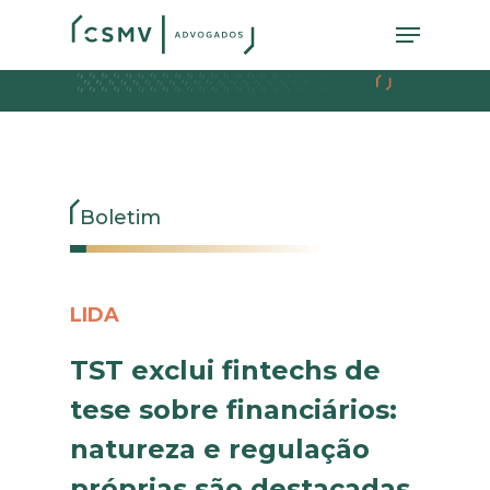
Skip
Menu
to
main
content
Boletim
LIDA
TST exclui fintechs de
tese sobre financiários:
natureza e regulação
próprias são destacadas