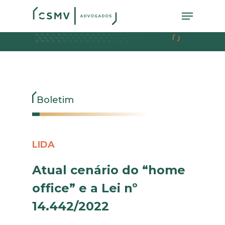
Skip
Menu
to
main
content
Boletim
LIDA
Atual cenário do “home
office” e a Lei nº
14.442/2022