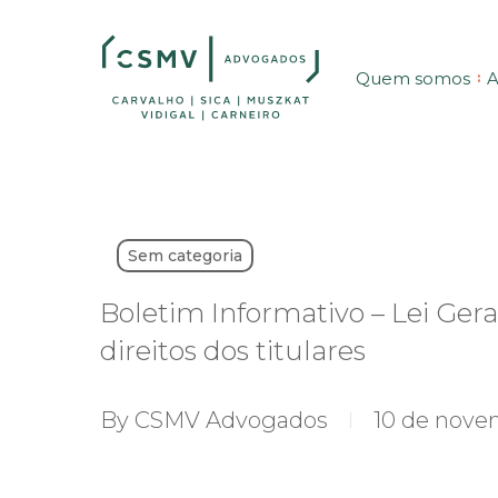
Skip
to
Quem somos
A
main
content
Sem categoria
Boletim Informativo – Lei Gera
direitos dos titulares
By
CSMV Advogados
10 de nove