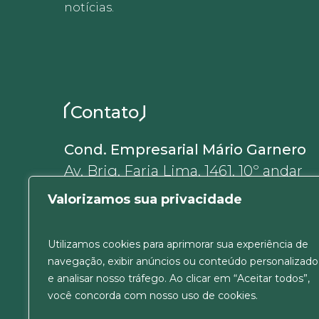
notícias.
Contato
Cond. Empresarial Mário Garnero
Av. Brig. Faria Lima, 1461, 10º andar
01452-002, Jardim Paulistano
Valorizamos sua privacidade
São Paulo, SP, Brasil
+55 11 5180-6637
Utilizamos cookies para aprimorar sua experiência de
ver Mapa
navegação, exibir anúncios ou conteúdo personalizado
e analisar nosso tráfego. Ao clicar em “Aceitar todos”,
você concorda com nosso uso de cookies.