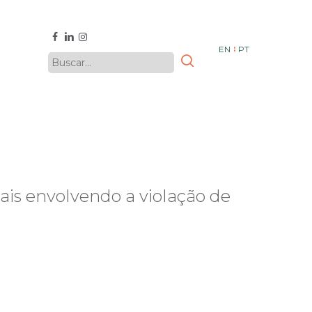
facebook
linkedin
instagram
EN
PT
iais envolvendo a violação de