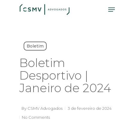
Skip
Menu
to
main
content
Boletim
Boletim
Desportivo |
Janeiro de 2024
By
CSMV Advogados
3 de fevereiro de 2024
No Comments