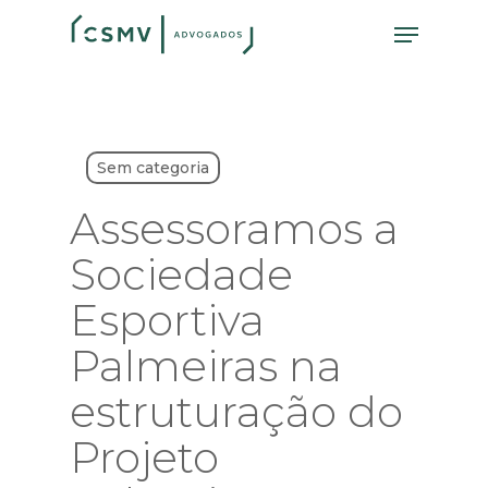
Skip
Menu
to
main
content
Sem categoria
Assessoramos a
Sociedade
Esportiva
Palmeiras na
estruturação do
Projeto