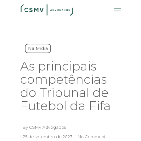
Skip
Menu
to
main
content
Na Mídia
As principais
competências
do Tribunal de
Futebol da Fifa
By
CSMV Advogados
25 de setembro de 2023
No Comments