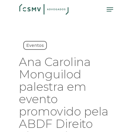
Skip
Menu
to
main
content
Eventos
Ana Carolina
Monguilod
palestra em
evento
promovido pela
ABDF Direito