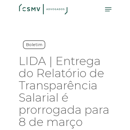
Skip
Menu
to
main
content
Boletim
LIDA | Entrega
do Relatório de
Transparência
Salarial é
prorrogada para
8 de março