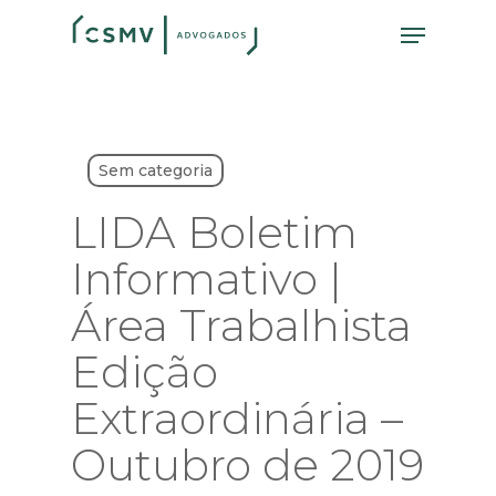
Skip
Menu
to
main
content
Sem categoria
LIDA Boletim
Informativo |
Área Trabalhista
Edição
Extraordinária –
Outubro de 2019