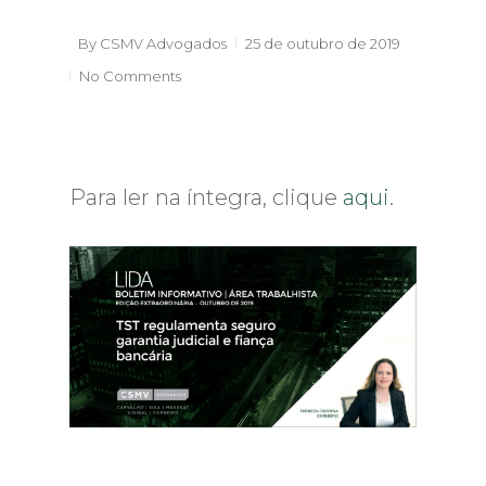
By
CSMV Advogados
25 de outubro de 2019
No Comments
Para ler na íntegra, clique
aqui
.