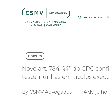
Skip
to
Quem somos
A
main
content
Boletim
Novo art. 784, §4º do CPC conf
testemunhas em títulos executi
By
CSMV Advogados
14 de julho