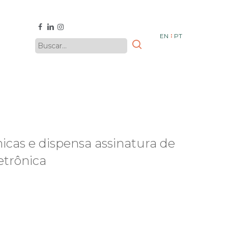
facebook
linkedin
instagram
EN
PT
nicas e dispensa assinatura de
etrônica