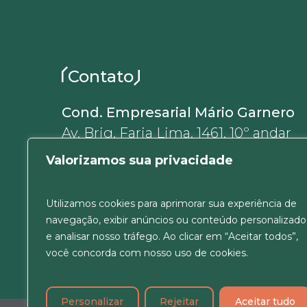
Contato
Cond. Empresarial Mário Garnero
Av. Brig. Faria Lima, 1461, 10º andar
01452-002, Jardim Paulistano
Valorizamos sua privacidade
São Paulo, SP, Brasil
+55 11 5180-6637
Utilizamos cookies para aprimorar sua experiência de
ver Mapa
navegação, exibir anúncios ou conteúdo personalizado
e analisar nosso tráfego. Ao clicar em “Aceitar todos”,
você concorda com nosso uso de cookies.
Personalizar
Rejeitar
Aceitar tudo