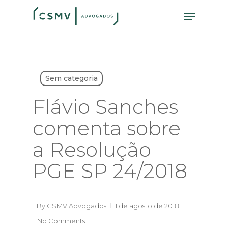
Skip
Menu
to
main
content
Sem categoria
Flávio Sanches
comenta sobre
a Resolução
PGE SP 24/2018
By
CSMV Advogados
1 de agosto de 2018
No Comments