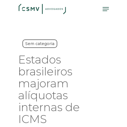
Skip
Menu
to
main
content
Sem categoria
Estados
brasileiros
majoram
alíquotas
internas de
ICMS