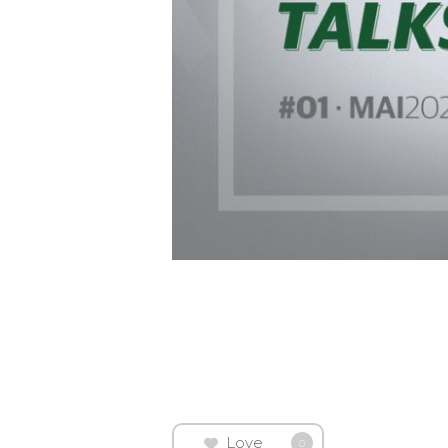
Love
0