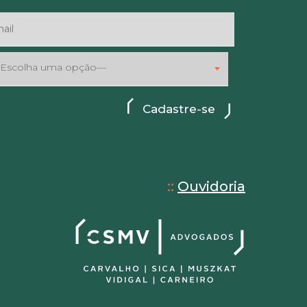
Escolha uma opção—
::
Ouvidoria