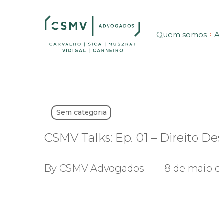
Skip
to
Quem somos
A
main
content
Sem categoria
CSMV Talks: Ep. 01 – Direito D
By
CSMV Advogados
8 de maio 