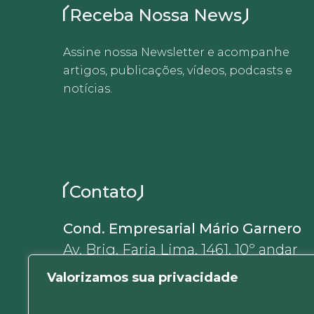
Receba Nossa News
Assine nossa Newsletter e acompanhe
artigos, publicações, vídeos, podcasts e
notícias.
Contato
Cond. Empresarial Mário Garnero
Av. Brig. Faria Lima, 1461, 10º andar
01452-002, Jardim Paulistano
Valorizamos sua privacidade
São Paulo, SP, Brasil
+55 11 5180-6637