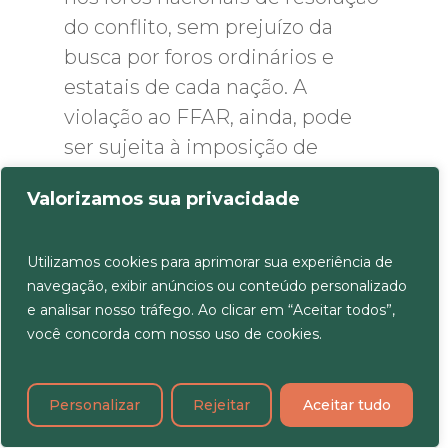
do conflito, sem prejuízo da
busca por foros ordinários e
estatais de cada nação. A
violação ao FFAR, ainda, pode
ser sujeita à imposição de
sanções pelo FIFA Disciplinary
Valorizamos sua privacidade
Committe e, quando relevante,
pelo Ethics Committee.
Utilizamos cookies para aprimorar sua experiência de
navegação, exibir anúncios ou conteúdo personalizado
Vale mencionar que, caso seja
e analisar nosso tráfego. Ao clicar em “Aceitar todos”,
do desejo das partes envolvidas
você concorda com nosso uso de cookies.
no Contrato de Representação, é
importante que haja uma
Personalizar
Rejeitar
Aceitar tudo
cláusula de eleição de foro no
Contrato. Apesar de que seja