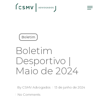
Skip
Menu
to
main
content
Boletim
Boletim
Desportivo |
Maio de 2024
By
CSMV Advogados
13 de junho de 2024
No Comments