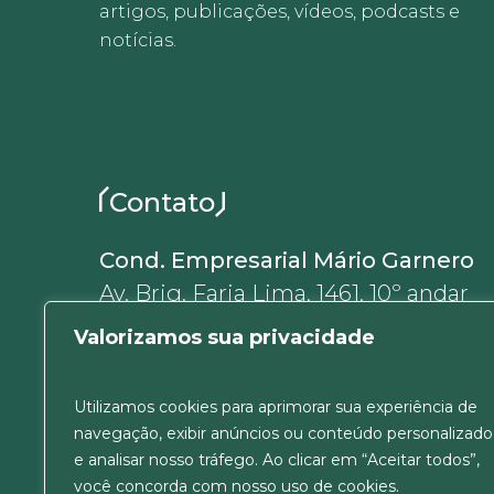
artigos, publicações, vídeos, podcasts e
notícias.
Contato
Cond. Empresarial Mário Garnero
Av. Brig. Faria Lima, 1461, 10º andar
01452-002, Jardim Paulistano
Valorizamos sua privacidade
São Paulo, SP, Brasil
+55 11 5180-6637
Utilizamos cookies para aprimorar sua experiência de
ver Mapa
navegação, exibir anúncios ou conteúdo personalizado
e analisar nosso tráfego. Ao clicar em “Aceitar todos”,
você concorda com nosso uso de cookies.