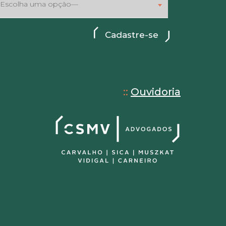
Escolha uma opção—
::
Ouvidoria