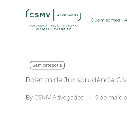
Skip
to
Quem somos
A
main
content
Sem categoria
Boletim de Jurisprudência Cív
By
CSMV Advogados
5 de maio 