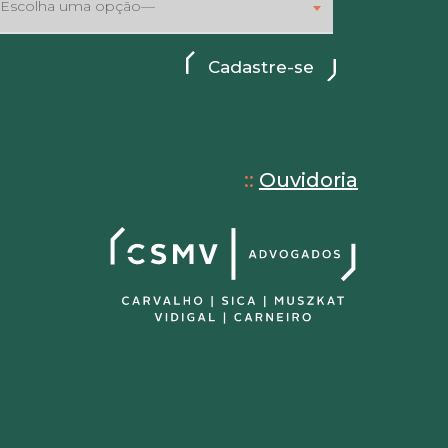
Escolha uma opção—
::
Ouvidoria