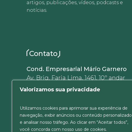
artigos, publicações, vídeos, podcasts e
notícias.
Contato
Cond. Empresarial Mário Garnero
Av. Brig. Faria Lima, 1461, 10º andar
01452-002, Jardim Paulistano
Valorizamos sua privacidade
São Paulo, SP, Brasil
+55 11 5180-6637
Utilizamos cookies para aprimorar sua experiência de
ver Mapa
navegação, exibir anúncios ou conteúdo personalizado
e analisar nosso tráfego. Ao clicar em “Aceitar todos”,
você concorda com nosso uso de cookies.