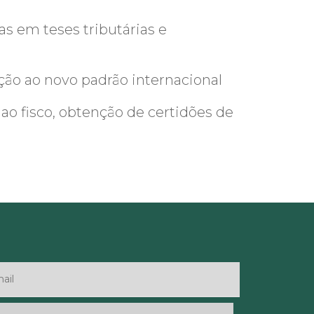
s em teses tributárias e
ação ao novo padrão internacional
ao fisco, obtenção de certidões de