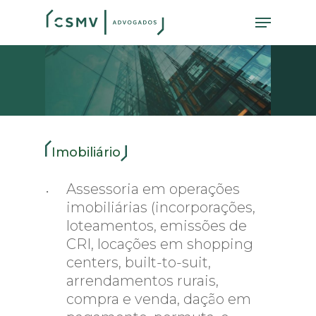
Skip
Menu
to
main
content
Imobiliário
Assessoria em operações
imobiliárias (incorporações,
loteamentos, emissões de
CRI, locações em shopping
centers, built-to-suit,
arrendamentos rurais,
compra e venda, dação em