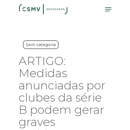
Skip
Menu
to
main
content
Sem categoria
ARTIGO:
Medidas
anunciadas por
clubes da série
B podem gerar
graves