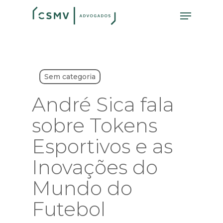
Skip
Menu
to
main
content
Sem categoria
André Sica fala
sobre Tokens
Esportivos e as
Inovações do
Mundo do
Futebol