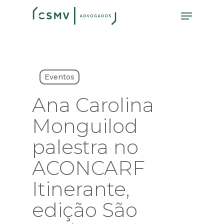
Skip
Menu
to
main
content
Eventos
Ana Carolina
Monguilod
palestra no
ACONCARF
Itinerante,
edição São